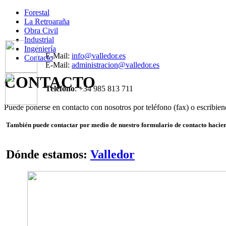
Forestal
La Retroaraña
Obra Civil
Industrial
Ingeniería
E-Mail:
info@valledor.es
Contacto
E-Mail:
administracion@valledor.es
CONTACTO
Teléfono
: +34 985 813 711
Puede ponerse en contacto con nosotros por teléfono (fax) o escribien
También puede contactar por medio de nuestro formulario de contacto hacien
Dónde estamos:
Valledor