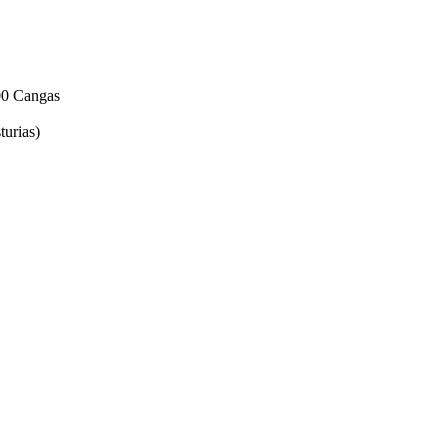
00 Cangas
urias)