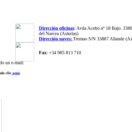
Dirección oficinas
: Avda Acebo nº 18 Bajo. 338
del Narcea (Asturias)
Dirección naves:
Tremao S/N 33887 Allande (Ast
Fax
: +34 985 813 710
do un e-mail:
do clic
aquí
.